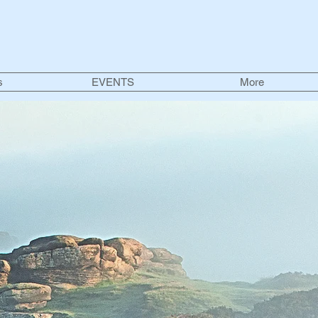
s
EVENTS
More